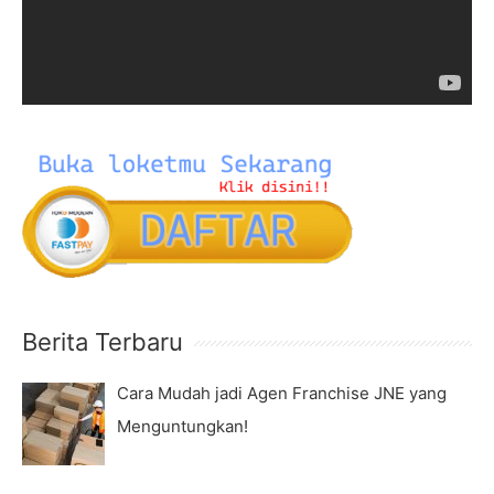
r
P
:
l
a
y
e
r
Berita Terbaru
Cara Mudah jadi Agen Franchise JNE yang
Menguntungkan!