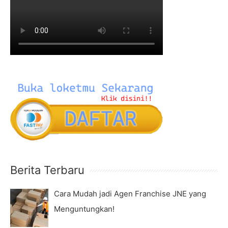
h
f
o
r
:
Berita Terbaru
Cara Mudah jadi Agen Franchise JNE yang
Menguntungkan!