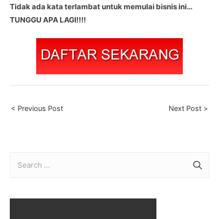
Tidak ada kata terlambat untuk memulai bisnis ini…
TUNGGU APA LAGI!!!!
Post
< Previous Post
Next Post >
navigation
S
e
a
r
c