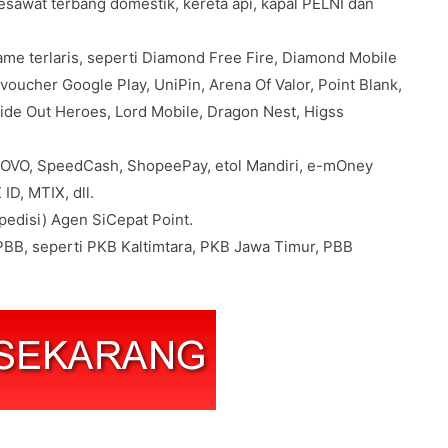
pesawat terbang domestik, kereta api, kapal PELNI dan
e terlaris, seperti Diamond Free Fire, Diamond Mobile
oucher Google Play, UniPin, Arena Of Valor, Point Blank,
Ride Out Heroes, Lord Mobile, Dragon Nest, Higss
 OVO, SpeedCash, ShopeePay, etol Mandiri, e-mOney
ID, MTIX, dll.
edisi) Agen SiCepat Point.
BB, seperti PKB Kaltimtara, PKB Jawa Timur, PBB