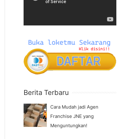
f
e
o
o
r
P
:
l
a
y
e
r
Berita Terbaru
Cara Mudah jadi Agen
Franchise JNE yang
Menguntungkan!