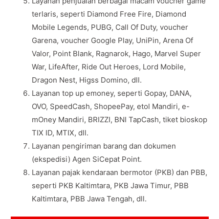
Layanan penjualan berbagai macam voucher game
terlaris, seperti Diamond Free Fire, Diamond
Mobile Legends, PUBG, Call Of Duty, voucher
Garena, voucher Google Play, UniPin, Arena Of
Valor, Point Blank, Ragnarok, Hago, Marvel Super
War, LifeAfter, Ride Out Heroes, Lord Mobile,
Dragon Nest, Higss Domino, dll.
Layanan top up emoney, seperti Gopay, DANA,
OVO, SpeedCash, ShopeePay, etol Mandiri, e-
mOney Mandiri, BRIZZI, BNI TapCash, tiket bioskop
TIX ID, MTIX, dll.
Layanan pengiriman barang dan dokumen
(ekspedisi) Agen SiCepat Point.
Layanan pajak kendaraan bermotor (PKB) dan PBB,
seperti PKB Kaltimtara, PKB Jawa Timur, PBB
Kaltimtara, PBB Jawa Tengah, dll.