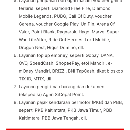
Layanan penjualan berbagai macam voucher game
terlaris, seperti Diamond Free Fire, Diamond
Mobile Legends, PUBG, Call Of Duty, voucher
Garena, voucher Google Play, UniPin, Arena Of
Valor, Point Blank, Ragnarok, Hago, Marvel Super
War, LifeAfter, Ride Out Heroes, Lord Mobile,
Dragon Nest, Higss Domino, dll.
Layanan top up emoney, seperti Gopay, DANA,
OVO, SpeedCash, ShopeePay, etol Mandiri, e-
mOney Mandiri, BRIZZI, BNI TapCash, tiket bioskop
TIX ID, MTIX, dll.
Layanan pengiriman barang dan dokumen
(ekspedisi) Agen SiCepat Point.
Layanan pajak kendaraan bermotor (PKB) dan PBB,
seperti PKB Kaltimtara, PKB Jawa Timur, PBB
Kaltimtara, PBB Jawa Tengah, dll.