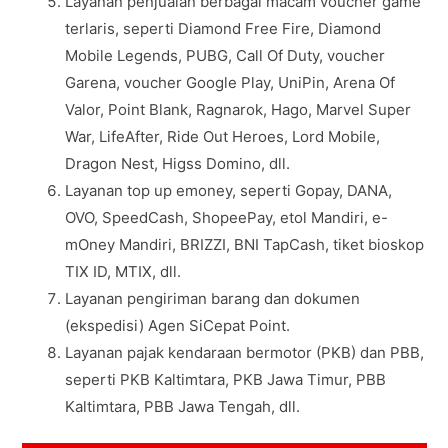
Layanan penjualan berbagai macam voucher game
terlaris, seperti Diamond Free Fire, Diamond
Mobile Legends, PUBG, Call Of Duty, voucher
Garena, voucher Google Play, UniPin, Arena Of
Valor, Point Blank, Ragnarok, Hago, Marvel Super
War, LifeAfter, Ride Out Heroes, Lord Mobile,
Dragon Nest, Higss Domino, dll.
Layanan top up emoney, seperti Gopay, DANA,
OVO, SpeedCash, ShopeePay, etol Mandiri, e-
mOney Mandiri, BRIZZI, BNI TapCash, tiket bioskop
TIX ID, MTIX, dll.
Layanan pengiriman barang dan dokumen
(ekspedisi) Agen SiCepat Point.
Layanan pajak kendaraan bermotor (PKB) dan PBB,
seperti PKB Kaltimtara, PKB Jawa Timur, PBB
Kaltimtara, PBB Jawa Tengah, dll.