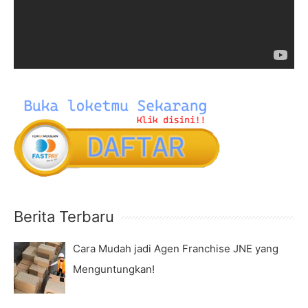
o
r
P
:
l
a
y
e
r
Berita Terbaru
Cara Mudah jadi Agen Franchise JNE yang
Menguntungkan!