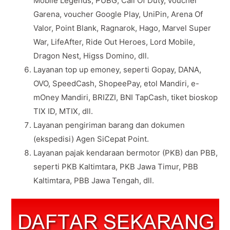
Mobile Legends, PUBG, Call Of Duty, voucher
Garena, voucher Google Play, UniPin, Arena Of
Valor, Point Blank, Ragnarok, Hago, Marvel Super
War, LifeAfter, Ride Out Heroes, Lord Mobile,
Dragon Nest, Higss Domino, dll.
Layanan top up emoney, seperti Gopay, DANA,
OVO, SpeedCash, ShopeePay, etol Mandiri, e-
mOney Mandiri, BRIZZI, BNI TapCash, tiket bioskop
TIX ID, MTIX, dll.
Layanan pengiriman barang dan dokumen
(ekspedisi) Agen SiCepat Point.
Layanan pajak kendaraan bermotor (PKB) dan PBB,
seperti PKB Kaltimtara, PKB Jawa Timur, PBB
Kaltimtara, PBB Jawa Tengah, dll.