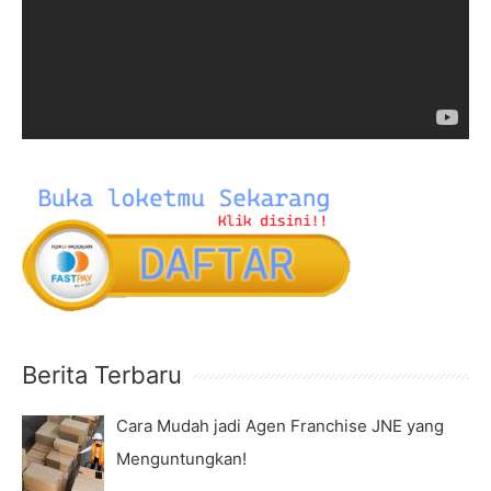
e
o
o
r
P
:
l
a
y
e
r
Berita Terbaru
Cara Mudah jadi Agen Franchise JNE yang
Menguntungkan!