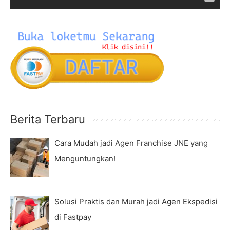
a
y
e
r
Berita Terbaru
Cara Mudah jadi Agen Franchise JNE yang
Menguntungkan!
Solusi Praktis dan Murah jadi Agen Ekspedisi
di Fastpay