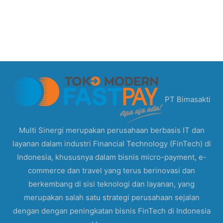
PT Bimasakti
Multi Sinergi merupakan perusahaan berbasis IT dan
layanan dalam industri Financial Technology (FinTech) di
Indonesia, khususnya dalam bisnis micro-payment, e-
commerce dan travel yang terus berinovasi dan
berkembang di sisi teknologi dan layanan, yang
merupakan salah satu strategi perusahaan sejalan
dengan dengan peningkatan bisnis FinTech di Indonesia