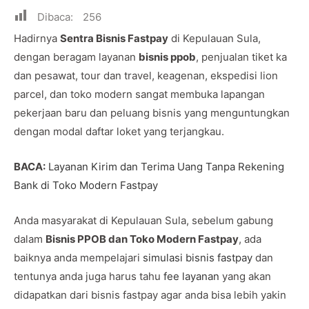
Dibaca:
256
Hadirnya
Sentra Bisnis Fastpay
di Kepulauan Sula,
dengan beragam layanan
bisnis ppob
, penjualan tiket ka
dan pesawat, tour dan travel, keagenan, ekspedisi lion
parcel, dan toko modern sangat membuka lapangan
pekerjaan baru dan peluang bisnis yang menguntungkan
dengan modal daftar loket yang terjangkau.
BACA:
Layanan Kirim dan Terima Uang Tanpa Rekening
Bank di Toko Modern Fastpay
Anda masyarakat di Kepulauan Sula, sebelum gabung
dalam
Bisnis PPOB dan Toko Modern Fastpay
, ada
baiknya anda mempelajari
simulasi bisnis fastpay
dan
tentunya anda juga harus tahu
fee layanan
yang akan
didapatkan dari bisnis fastpay agar anda bisa lebih yakin