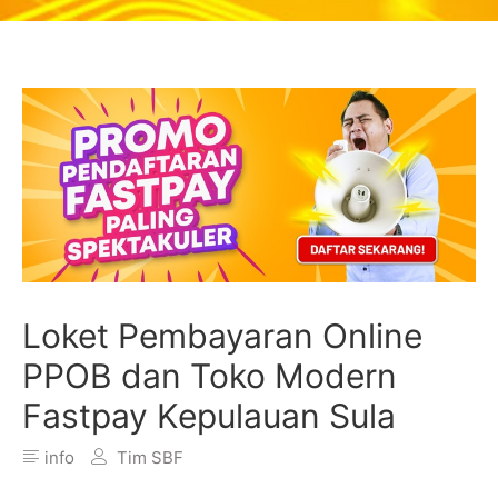
Loket Pembayaran Online
PPOB dan Toko Modern
Fastpay Kepulauan Sula
info
Tim SBF