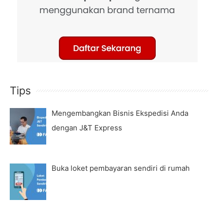
Tips
Mengembangkan Bisnis Ekspedisi Anda
dengan J&T Express
Buka loket pembayaran sendiri di rumah