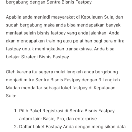
bergabung dengan Sentra Bisnis Fastpay.
Apabila anda menjadi masyarakat di Kepulauan Sula, dan
sudah bergabung maka anda bisa mendapatkan banyak
manfaat selain bisnis fastpay yang anda jalankan. Anda
akan mendapatkan training atau pelatihan bagi para mitra
fastpay untuk meningkatkan transaksinya. Anda bisa
belajar
Strategi Bisnis Fastpay
Oleh karena itu segera mulai langkah anda bergabung
menjadi mitra Sentra Bisnis Fastpay dengan 3 Langkah
Mudah mendaftar sebagai loket fastpay di Kepulauan
Sula:
Pilih
Paket Registrasi di Sentra Bisnis Fastpay
antara lain: Basic, Pro, dan enterprise
Daftar Loket Fastpay
Anda dengan mengisikan data