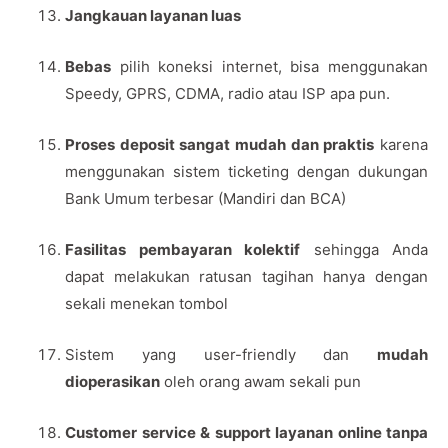
Jangkauan layanan luas
Bebas
pilih koneksi internet, bisa menggunakan
Speedy, GPRS, CDMA, radio atau ISP apa pun.
Proses deposit sangat mudah dan praktis
karena
menggunakan sistem ticketing dengan dukungan
Bank Umum terbesar (Mandiri dan BCA)
Fasilitas pembayaran kolektif
sehingga Anda
dapat melakukan ratusan tagihan hanya dengan
sekali menekan tombol
Sistem yang user-friendly dan
mudah
dioperasikan
oleh orang awam sekali pun
Customer service & support layanan online tanpa