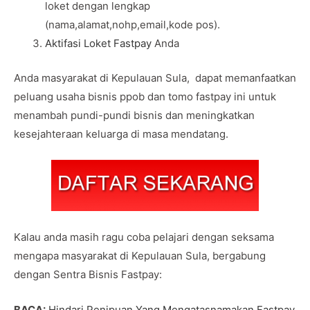
loket dengan lengkap
(nama,alamat,nohp,email,kode pos).
Aktifasi Loket Fastpay
Anda
Anda masyarakat di Kepulauan Sula, dapat memanfaatkan
peluang usaha bisnis ppob dan tomo fastpay ini untuk
menambah pundi-pundi bisnis dan meningkatkan
kesejahteraan keluarga di masa mendatang.
Kalau anda masih ragu coba pelajari dengan seksama
mengapa masyarakat di Kepulauan Sula, bergabung
dengan Sentra Bisnis Fastpay:
BACA:
Hindari Penipuan Yang Mengatasnamakan Fastpay