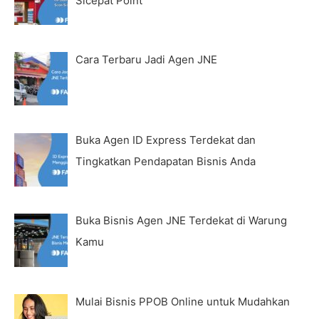
Sicepat Point
Cara Terbaru Jadi Agen JNE
Buka Agen ID Express Terdekat dan
Tingkatkan Pendapatan Bisnis Anda
Buka Bisnis Agen JNE Terdekat di Warung
Kamu
Mulai Bisnis PPOB Online untuk Mudahkan