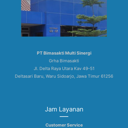
PT Bimasakti Multi Sinergi
Grha Bimasakti
Jl. Delta Raya Utara Kav 49-51
Deltasari Baru, Waru Sidoarjo, Jawa Timur 61256
Jam Layanan
Customer Service