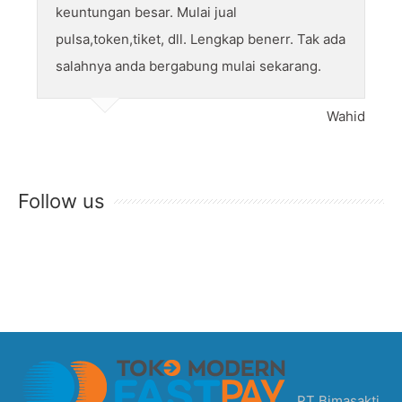
keuntungan besar. Mulai jual
pulsa,token,tiket, dll. Lengkap benerr. Tak ada
salahnya anda bergabung mulai sekarang.
Wahid
Follow us
PT Bimasakti