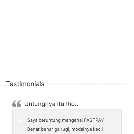
Testimonials
Untungnya itu lho..
Saya beruntung mengenal FASTPAY.
Benar benar ga rugi, modalnya kecil