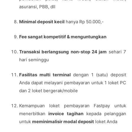
asuransi, PBB, dll
Minimal deposit kecil
hanya Rp 50.000,-
Fee sangat kompetitif & menguntungkan
Transaksi berlangsung non-stop 24 jam
sehari 7
hari seminggu
Fasilitas multi terminal
dengan 1 (satu) deposit
Anda dapat melayani pembayaran untuk 1 loket PC
dan 2 loket bergerak/mobile
Kemampuan loket pembayaran Fastpay untuk
menerbitkan
invoice tagihan
kepada pelanggan
untuk
meminimalisir modal deposit
loket Anda