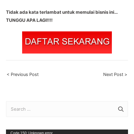
Tidak ada kata terlambat untuk memulai bisnis ini…
TUNGGU APA LAGI!!!!
Post
< Previous Post
Next Post >
navigation
S
e
a
r
V
Code 150: Unknown error.