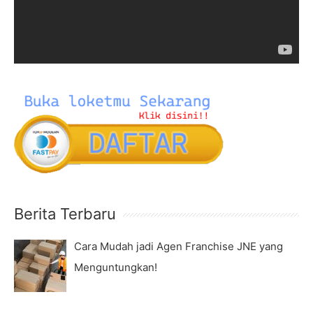
r
P
:
l
a
y
e
r
Berita Terbaru
Cara Mudah jadi Agen Franchise JNE yang
Menguntungkan!