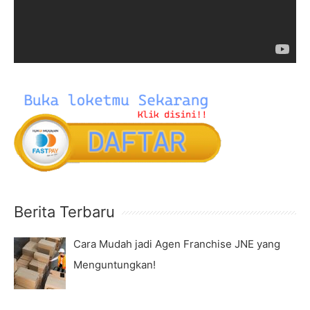
r
P
:
l
a
y
e
r
Berita Terbaru
Cara Mudah jadi Agen Franchise JNE yang
Menguntungkan!