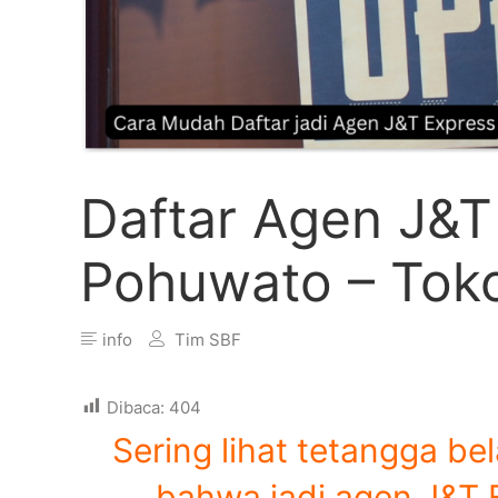
Daftar Agen J&T
Pohuwato – Tok
info
Tim SBF
Dibaca:
404
Sering lihat tetangga be
bahwa jadi agen J&T