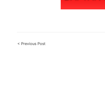
Post
< Previous Post
navigation