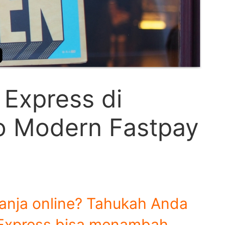
 Express di
o Modern Fastpay
lanja online? Tahukah Anda
 Express bisa menambah