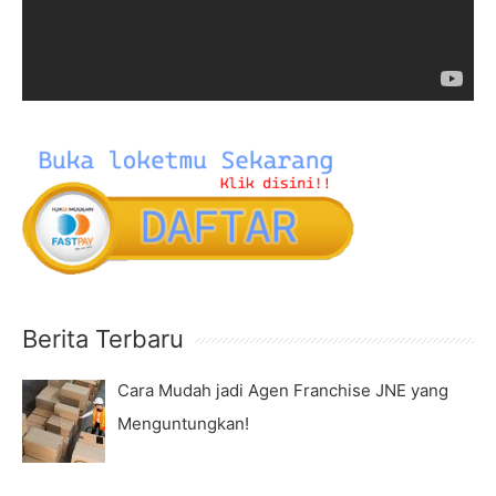
r
P
:
l
a
y
e
r
Berita Terbaru
Cara Mudah jadi Agen Franchise JNE yang
Menguntungkan!