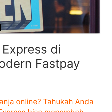
 Express di
odern Fastpay
lanja online? Tahukah Anda
 Express bisa menambah