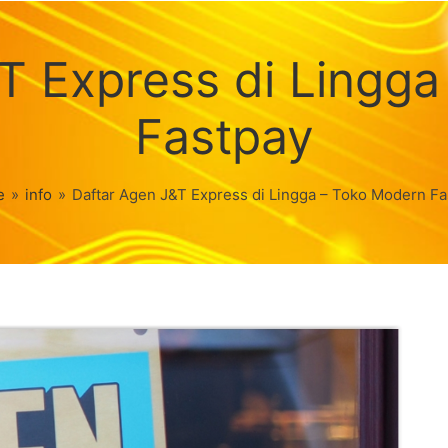
T Express di Lingg
Fastpay
e
»
info
»
Daftar Agen J&T Express di Lingga – Toko Modern Fa