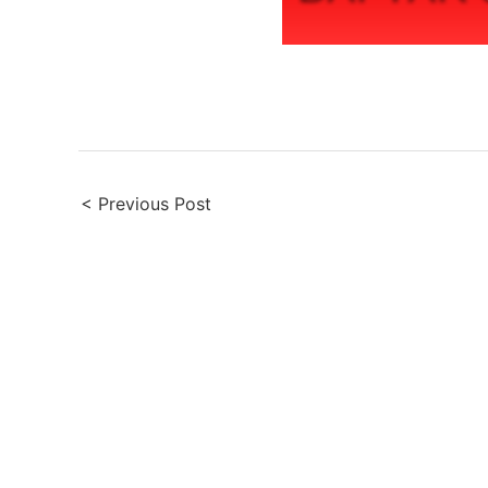
Post
< Previous Post
navigation