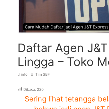
Daftar Agen J&T
Lingga – Toko M
info
Tim SBF
Dibaca:
220
Sering lihat tetangga be
bahwa jadi agen J&T