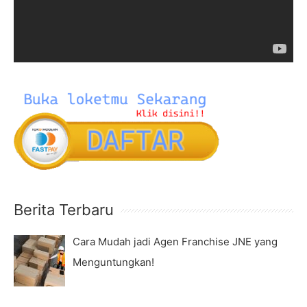
r
P
:
l
a
y
e
r
Berita Terbaru
Cara Mudah jadi Agen Franchise JNE yang
Menguntungkan!