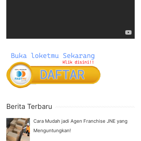
o
o
r
P
:
l
a
y
e
r
Berita Terbaru
Cara Mudah jadi Agen Franchise JNE yang
Menguntungkan!