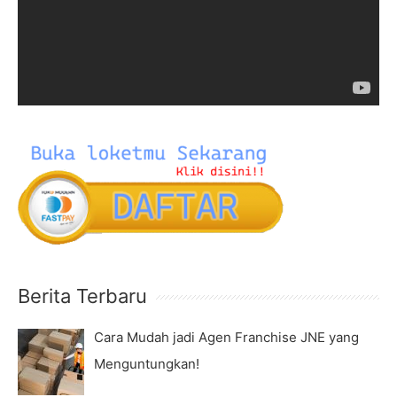
o
o
r
P
:
l
a
y
e
r
Berita Terbaru
Cara Mudah jadi Agen Franchise JNE yang
Menguntungkan!