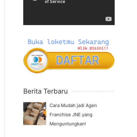
f
e
o
o
r
P
:
l
a
y
e
r
Berita Terbaru
Cara Mudah jadi Agen
Franchise JNE yang
Menguntungkan!