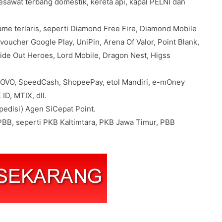
pesawat terbang domestik, kereta api, kapal PELNI dan
e terlaris, seperti Diamond Free Fire, Diamond Mobile
oucher Google Play, UniPin, Arena Of Valor, Point Blank,
Ride Out Heroes, Lord Mobile, Dragon Nest, Higss
 OVO, SpeedCash, ShopeePay, etol Mandiri, e-mOney
ID, MTIX, dll.
edisi) Agen SiCepat Point.
BB, seperti PKB Kaltimtara, PKB Jawa Timur, PBB