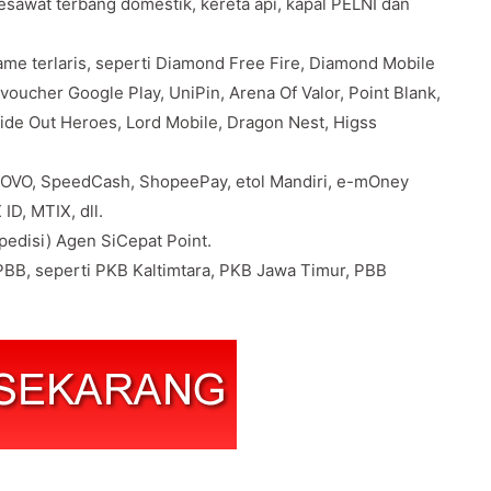
pesawat terbang domestik, kereta api, kapal PELNI dan
e terlaris, seperti Diamond Free Fire, Diamond Mobile
oucher Google Play, UniPin, Arena Of Valor, Point Blank,
Ride Out Heroes, Lord Mobile, Dragon Nest, Higss
 OVO, SpeedCash, ShopeePay, etol Mandiri, e-mOney
ID, MTIX, dll.
edisi) Agen SiCepat Point.
BB, seperti PKB Kaltimtara, PKB Jawa Timur, PBB