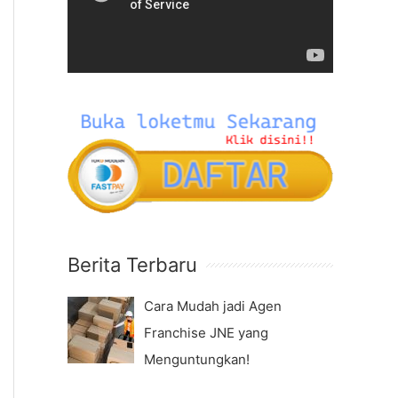
f
e
o
o
r
P
:
l
a
y
e
r
Berita Terbaru
Cara Mudah jadi Agen
Franchise JNE yang
Menguntungkan!