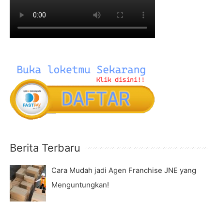
f
o
r
:
Berita Terbaru
Cara Mudah jadi Agen Franchise JNE yang
Menguntungkan!