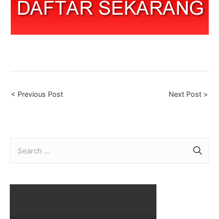
Post
< Previous Post
Next Post >
navigation
S
e
a
r
c
h