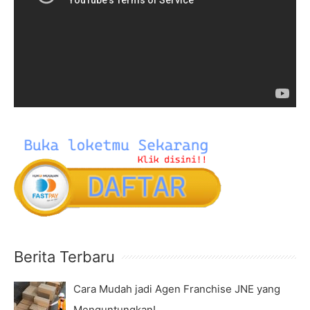
f
e
o
o
r
P
:
l
a
y
e
r
Berita Terbaru
Cara Mudah jadi Agen Franchise JNE yang
Menguntungkan!