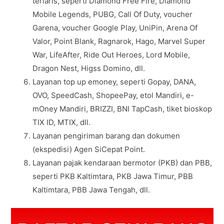
terlaris, seperti Diamond Free Fire, Diamond
Mobile Legends, PUBG, Call Of Duty, voucher
Garena, voucher Google Play, UniPin, Arena Of
Valor, Point Blank, Ragnarok, Hago, Marvel Super
War, LifeAfter, Ride Out Heroes, Lord Mobile,
Dragon Nest, Higss Domino, dll.
Layanan top up emoney, seperti Gopay, DANA,
OVO, SpeedCash, ShopeePay, etol Mandiri, e-
mOney Mandiri, BRIZZI, BNI TapCash, tiket bioskop
TIX ID, MTIX, dll.
Layanan pengiriman barang dan dokumen
(ekspedisi) Agen SiCepat Point.
Layanan pajak kendaraan bermotor (PKB) dan PBB,
seperti PKB Kaltimtara, PKB Jawa Timur, PBB
Kaltimtara, PBB Jawa Tengah, dll.