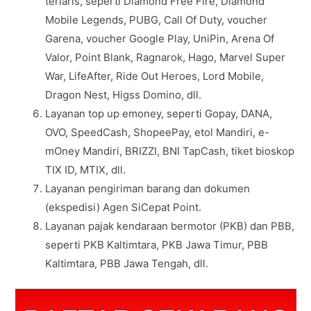
terlaris, seperti Diamond Free Fire, Diamond
Mobile Legends, PUBG, Call Of Duty, voucher
Garena, voucher Google Play, UniPin, Arena Of
Valor, Point Blank, Ragnarok, Hago, Marvel Super
War, LifeAfter, Ride Out Heroes, Lord Mobile,
Dragon Nest, Higss Domino, dll.
Layanan top up emoney, seperti Gopay, DANA,
OVO, SpeedCash, ShopeePay, etol Mandiri, e-
mOney Mandiri, BRIZZI, BNI TapCash, tiket bioskop
TIX ID, MTIX, dll.
Layanan pengiriman barang dan dokumen
(ekspedisi) Agen SiCepat Point.
Layanan pajak kendaraan bermotor (PKB) dan PBB,
seperti PKB Kaltimtara, PKB Jawa Timur, PBB
Kaltimtara, PBB Jawa Tengah, dll.