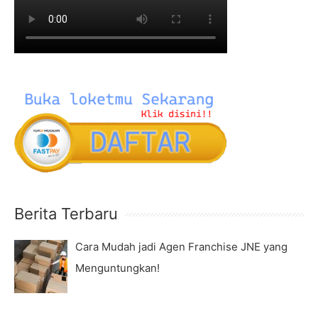
f
o
r
:
Berita Terbaru
Cara Mudah jadi Agen Franchise JNE yang
Menguntungkan!