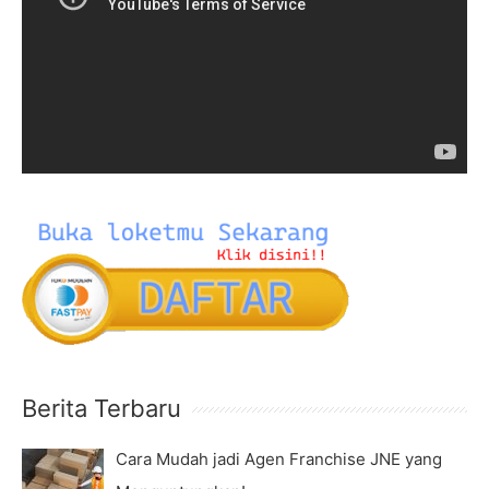
d
f
e
o
o
r
P
:
l
a
y
e
r
Berita Terbaru
Cara Mudah jadi Agen Franchise JNE yang