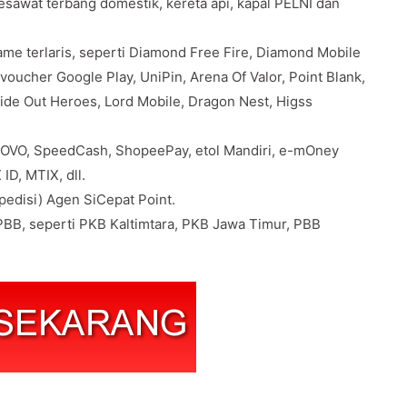
pesawat terbang domestik, kereta api, kapal PELNI dan
e terlaris, seperti Diamond Free Fire, Diamond Mobile
oucher Google Play, UniPin, Arena Of Valor, Point Blank,
Ride Out Heroes, Lord Mobile, Dragon Nest, Higss
 OVO, SpeedCash, ShopeePay, etol Mandiri, e-mOney
ID, MTIX, dll.
edisi) Agen SiCepat Point.
BB, seperti PKB Kaltimtara, PKB Jawa Timur, PBB