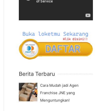
f
e
o
o
r
P
:
l
a
y
e
r
Berita Terbaru
Cara Mudah jadi Agen
Franchise JNE yang
Menguntungkan!