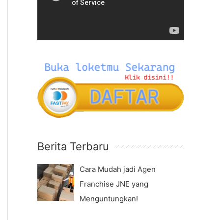
f
e
o
o
r
P
:
l
a
y
e
r
Berita Terbaru
Cara Mudah jadi Agen
Franchise JNE yang
Menguntungkan!