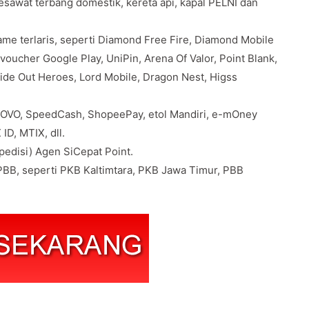
pesawat terbang domestik, kereta api, kapal PELNI dan
e terlaris, seperti Diamond Free Fire, Diamond Mobile
oucher Google Play, UniPin, Arena Of Valor, Point Blank,
Ride Out Heroes, Lord Mobile, Dragon Nest, Higss
 OVO, SpeedCash, ShopeePay, etol Mandiri, e-mOney
ID, MTIX, dll.
edisi) Agen SiCepat Point.
BB, seperti PKB Kaltimtara, PKB Jawa Timur, PBB