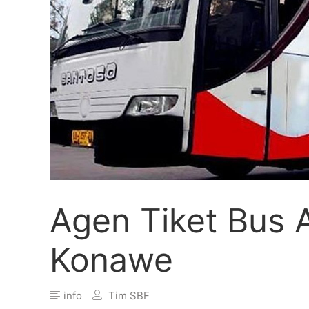
Agen Tiket Bus
Konawe
info
Tim SBF