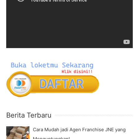
f
e
o
o
r
P
:
l
a
y
e
r
Berita Terbaru
Cara Mudah jadi Agen Franchise JNE yang
Menguntungkan!