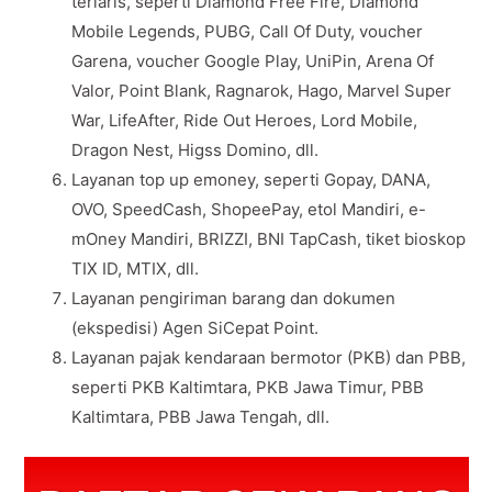
terlaris, seperti Diamond Free Fire, Diamond
Mobile Legends, PUBG, Call Of Duty, voucher
Garena, voucher Google Play, UniPin, Arena Of
Valor, Point Blank, Ragnarok, Hago, Marvel Super
War, LifeAfter, Ride Out Heroes, Lord Mobile,
Dragon Nest, Higss Domino, dll.
Layanan top up emoney, seperti Gopay, DANA,
OVO, SpeedCash, ShopeePay, etol Mandiri, e-
mOney Mandiri, BRIZZI, BNI TapCash, tiket bioskop
TIX ID, MTIX, dll.
Layanan pengiriman barang dan dokumen
(ekspedisi) Agen SiCepat Point.
Layanan pajak kendaraan bermotor (PKB) dan PBB,
seperti PKB Kaltimtara, PKB Jawa Timur, PBB
Kaltimtara, PBB Jawa Tengah, dll.