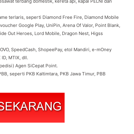
pesawat terbang domestik, kereta api, kapal PELNI dan
e terlaris, seperti Diamond Free Fire, Diamond Mobile
oucher Google Play, UniPin, Arena Of Valor, Point Blank,
Ride Out Heroes, Lord Mobile, Dragon Nest, Higss
 OVO, SpeedCash, ShopeePay, etol Mandiri, e-mOney
ID, MTIX, dll.
edisi) Agen SiCepat Point.
BB, seperti PKB Kaltimtara, PKB Jawa Timur, PBB