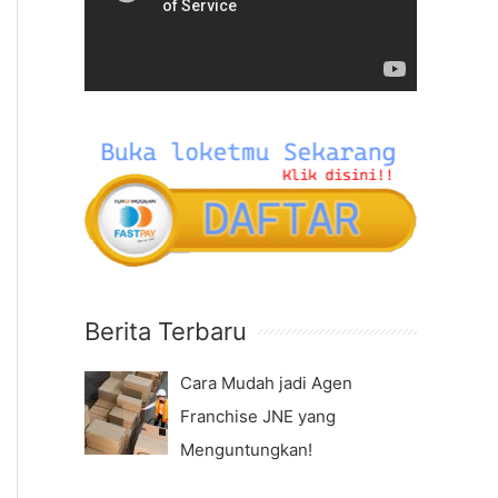
f
e
o
o
r
P
:
l
a
y
e
r
Berita Terbaru
Cara Mudah jadi Agen
Franchise JNE yang
Menguntungkan!