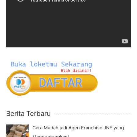
f
e
o
o
r
P
:
l
a
y
e
r
Berita Terbaru
Cara Mudah jadi Agen Franchise JNE yang
Menguntungkan!