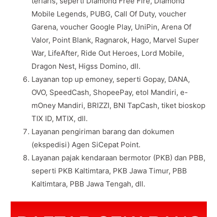
terlaris, seperti Diamond Free Fire, Diamond
Mobile Legends, PUBG, Call Of Duty, voucher
Garena, voucher Google Play, UniPin, Arena Of
Valor, Point Blank, Ragnarok, Hago, Marvel Super
War, LifeAfter, Ride Out Heroes, Lord Mobile,
Dragon Nest, Higss Domino, dll.
Layanan top up emoney, seperti Gopay, DANA,
OVO, SpeedCash, ShopeePay, etol Mandiri, e-
mOney Mandiri, BRIZZI, BNI TapCash, tiket bioskop
TIX ID, MTIX, dll.
Layanan pengiriman barang dan dokumen
(ekspedisi) Agen SiCepat Point.
Layanan pajak kendaraan bermotor (PKB) dan PBB,
seperti PKB Kaltimtara, PKB Jawa Timur, PBB
Kaltimtara, PBB Jawa Tengah, dll.