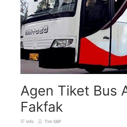
Agen Tiket Bus
Fakfak
info
Tim SBF