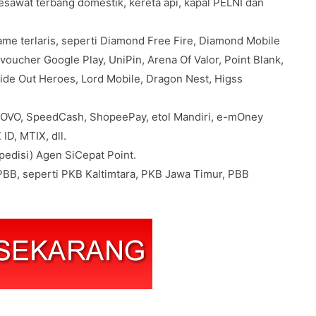
pesawat terbang domestik, kereta api, kapal PELNI dan
e terlaris, seperti Diamond Free Fire, Diamond Mobile
oucher Google Play, UniPin, Arena Of Valor, Point Blank,
Ride Out Heroes, Lord Mobile, Dragon Nest, Higss
 OVO, SpeedCash, ShopeePay, etol Mandiri, e-mOney
ID, MTIX, dll.
edisi) Agen SiCepat Point.
BB, seperti PKB Kaltimtara, PKB Jawa Timur, PBB