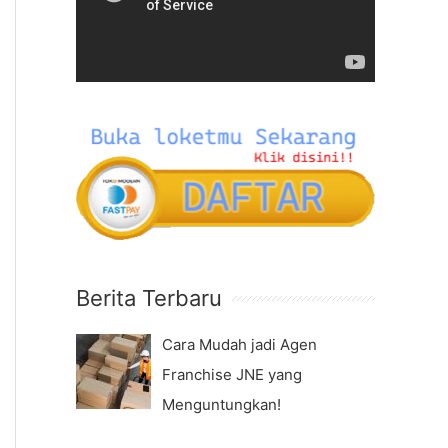
f
e
o
o
r
P
:
l
a
y
e
r
Berita Terbaru
Cara Mudah jadi Agen
Franchise JNE yang
Menguntungkan!