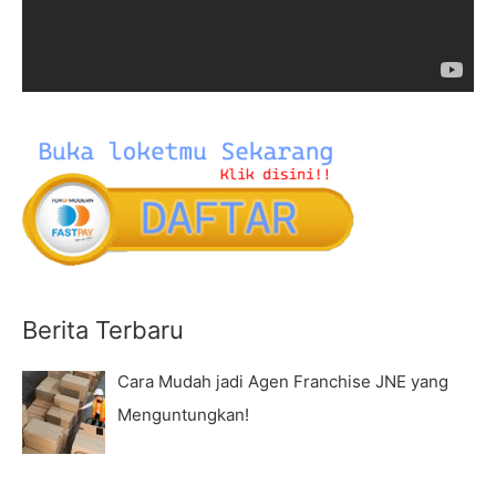
r
P
:
l
a
y
e
r
Berita Terbaru
Cara Mudah jadi Agen Franchise JNE yang
Menguntungkan!