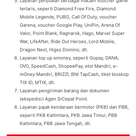
Layanan penjualan berbagai macam voucher game
terlaris, seperti Diamond Free Fire, Diamond
Mobile Legends, PUBG, Call Of Duty, voucher
Garena, voucher Google Play, UniPin, Arena Of
Valor, Point Blank, Ragnarok, Hago, Marvel Super
War, LifeAfter, Ride Out Heroes, Lord Mobile,
Dragon Nest, Higss Domino, dll.
Layanan top up emoney, seperti Gopay, DANA,
OVO, SpeedCash, ShopeePay, etol Mandiri, e-
mOney Mandiri, BRIZZI, BNI TapCash, tiket bioskop
TIX ID, MTIX, dll.
Layanan pengiriman barang dan dokumen
(ekspedisi) Agen SiCepat Point.
Layanan pajak kendaraan bermotor (PKB) dan PBB,
seperti PKB Kaltimtara, PKB Jawa Timur, PBB
Kaltimtara, PBB Jawa Tengah, dll.