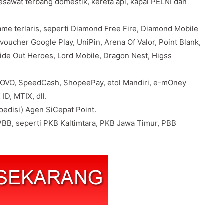
pesawat terbang domestik, kereta api, kapal PELNI dan
e terlaris, seperti Diamond Free Fire, Diamond Mobile
oucher Google Play, UniPin, Arena Of Valor, Point Blank,
Ride Out Heroes, Lord Mobile, Dragon Nest, Higss
 OVO, SpeedCash, ShopeePay, etol Mandiri, e-mOney
ID, MTIX, dll.
edisi) Agen SiCepat Point.
BB, seperti PKB Kaltimtara, PKB Jawa Timur, PBB