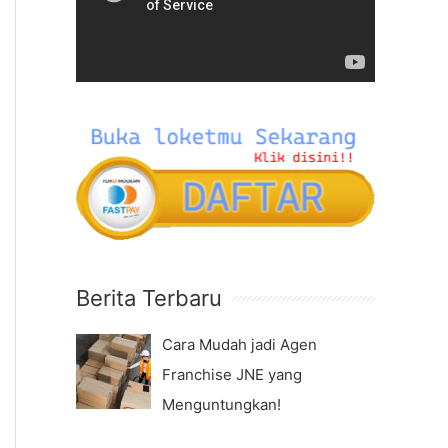
f
e
o
o
r
P
:
l
a
y
e
r
Berita Terbaru
Cara Mudah jadi Agen
Franchise JNE yang
Menguntungkan!