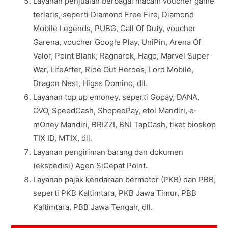
Layanan penjualan berbagai macam voucher game
terlaris, seperti Diamond Free Fire, Diamond
Mobile Legends, PUBG, Call Of Duty, voucher
Garena, voucher Google Play, UniPin, Arena Of
Valor, Point Blank, Ragnarok, Hago, Marvel Super
War, LifeAfter, Ride Out Heroes, Lord Mobile,
Dragon Nest, Higss Domino, dll.
Layanan top up emoney, seperti Gopay, DANA,
OVO, SpeedCash, ShopeePay, etol Mandiri, e-
mOney Mandiri, BRIZZI, BNI TapCash, tiket bioskop
TIX ID, MTIX, dll.
Layanan pengiriman barang dan dokumen
(ekspedisi) Agen SiCepat Point.
Layanan pajak kendaraan bermotor (PKB) dan PBB,
seperti PKB Kaltimtara, PKB Jawa Timur, PBB
Kaltimtara, PBB Jawa Tengah, dll.