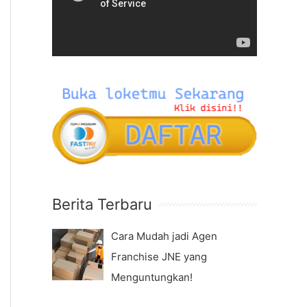
f
e
o
o
r
P
:
l
a
y
e
r
Berita Terbaru
Cara Mudah jadi Agen
Franchise JNE yang
Menguntungkan!