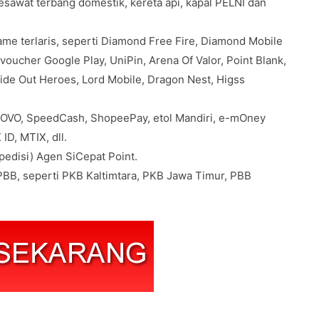
pesawat terbang domestik, kereta api, kapal PELNI dan
e terlaris, seperti Diamond Free Fire, Diamond Mobile
oucher Google Play, UniPin, Arena Of Valor, Point Blank,
Ride Out Heroes, Lord Mobile, Dragon Nest, Higss
 OVO, SpeedCash, ShopeePay, etol Mandiri, e-mOney
ID, MTIX, dll.
edisi) Agen SiCepat Point.
BB, seperti PKB Kaltimtara, PKB Jawa Timur, PBB