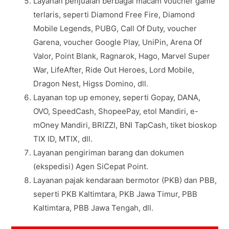
Layanan penjualan berbagai macam voucher game
terlaris, seperti Diamond Free Fire, Diamond
Mobile Legends, PUBG, Call Of Duty, voucher
Garena, voucher Google Play, UniPin, Arena Of
Valor, Point Blank, Ragnarok, Hago, Marvel Super
War, LifeAfter, Ride Out Heroes, Lord Mobile,
Dragon Nest, Higss Domino, dll.
Layanan top up emoney, seperti Gopay, DANA,
OVO, SpeedCash, ShopeePay, etol Mandiri, e-
mOney Mandiri, BRIZZI, BNI TapCash, tiket bioskop
TIX ID, MTIX, dll.
Layanan pengiriman barang dan dokumen
(ekspedisi) Agen SiCepat Point.
Layanan pajak kendaraan bermotor (PKB) dan PBB,
seperti PKB Kaltimtara, PKB Jawa Timur, PBB
Kaltimtara, PBB Jawa Tengah, dll.