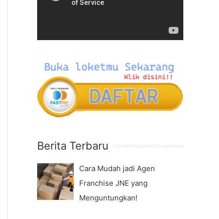
f
e
o
o
r
P
:
l
a
y
e
r
Berita Terbaru
Cara Mudah jadi Agen
Franchise JNE yang
Menguntungkan!