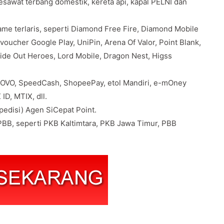
pesawat terbang domestik, kereta api, kapal PELNI dan
e terlaris, seperti Diamond Free Fire, Diamond Mobile
oucher Google Play, UniPin, Arena Of Valor, Point Blank,
Ride Out Heroes, Lord Mobile, Dragon Nest, Higss
 OVO, SpeedCash, ShopeePay, etol Mandiri, e-mOney
ID, MTIX, dll.
edisi) Agen SiCepat Point.
BB, seperti PKB Kaltimtara, PKB Jawa Timur, PBB