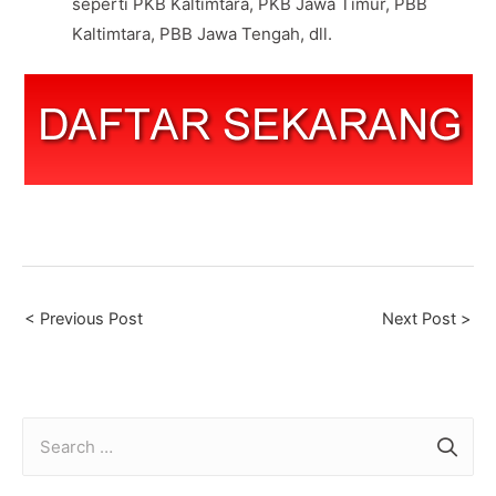
seperti PKB Kaltimtara, PKB Jawa Timur, PBB
Kaltimtara, PBB Jawa Tengah, dll.
Post
< Previous Post
Next Post >
navigation
S
e