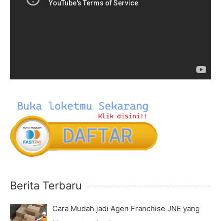
d
f
e
o
o
r
P
:
l
a
y
e
r
Berita Terbaru
Cara Mudah jadi Agen Franchise JNE yang