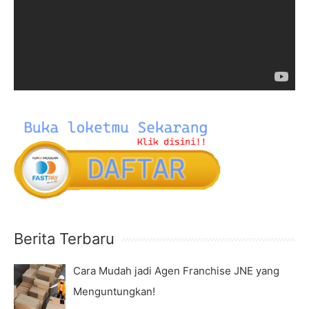
e
o
o
r
P
:
l
a
y
e
r
Berita Terbaru
Cara Mudah jadi Agen Franchise JNE yang
Menguntungkan!