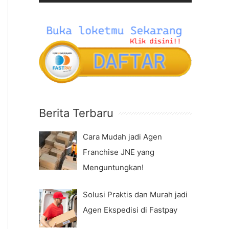
P
:
l
a
y
e
r
Berita Terbaru
Cara Mudah jadi Agen
Franchise JNE yang
Menguntungkan!
Solusi Praktis dan Murah jadi
Agen Ekspedisi di Fastpay