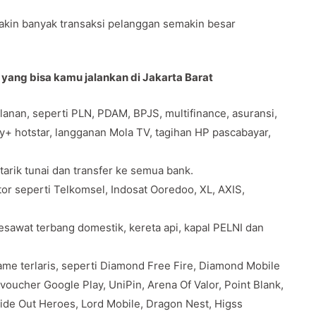
makin banyak transaksi pelanggan semakin besar
 yang bisa kamu jalankan di Jakarta Barat
anan, seperti PLN, PDAM, BPJS, multifinance, asuransi,
ey+ hotstar, langganan Mola TV, tagihan HP pascabayar,
 tarik tunai dan transfer ke semua bank.
tor seperti Telkomsel, Indosat Ooredoo, XL, AXIS,
pesawat terbang domestik, kereta api, kapal PELNI dan
e terlaris, seperti Diamond Free Fire, Diamond Mobile
oucher Google Play, UniPin, Arena Of Valor, Point Blank,
Ride Out Heroes, Lord Mobile, Dragon Nest, Higss