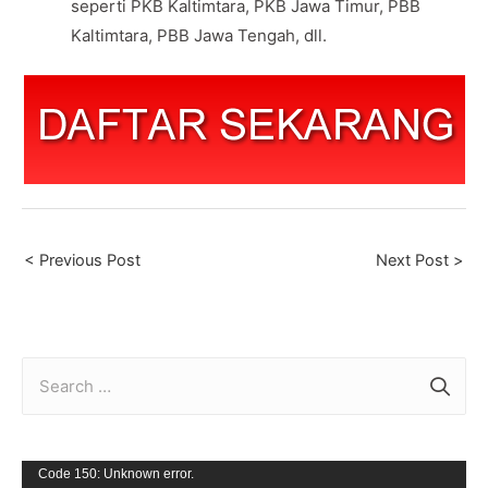
seperti PKB Kaltimtara, PKB Jawa Timur, PBB
Kaltimtara, PBB Jawa Tengah, dll.
Post
< Previous Post
Next Post >
navigation
S
e
a
r
V
Code 150: Unknown error.