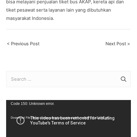
bisa melayani penjualan tiket bus AKAP, kereta api dan
tiket pesawat serta layanan lain yang dibutuhkan
masyarakat Indonesia.
Post
< Previous Post
Next Post >
navigation
S
e
a
r
V
Code 150: Unknown error.
c
i
Download File: https://www.youtube.com/watch?v=eSdP1t3aCe0&_=1
h
d
f
e