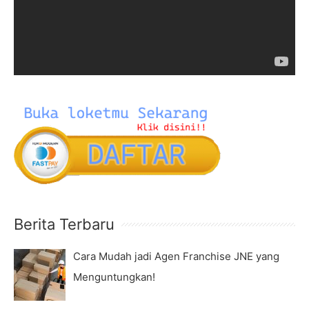
o
o
r
P
:
l
a
y
e
r
Berita Terbaru
Cara Mudah jadi Agen Franchise JNE yang
Menguntungkan!