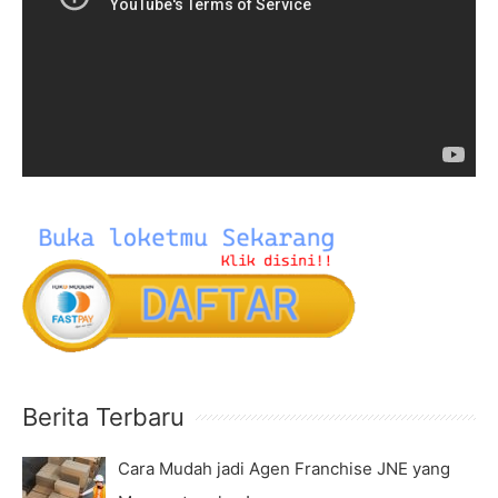
d
f
e
o
o
r
P
:
l
a
y
e
r
Berita Terbaru
Cara Mudah jadi Agen Franchise JNE yang