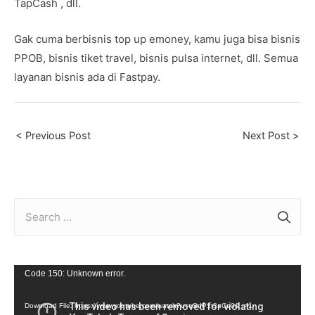
TapCash , dll.
Gak cuma berbisnis top up emoney, kamu juga bisa bisnis
PPOB, bisnis tiket travel, bisnis pulsa internet, dll. Semua
layanan bisnis ada di Fastpay.
Post
< Previous Post
Next Post >
navigation
S
e
a
r
V
Code 150: Unknown error.
c
i
Download File: https://www.youtube.com/watch?v=eSdP1t3aCe0&_=1
h